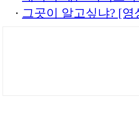
·
그곳이 알고싶냐? [영