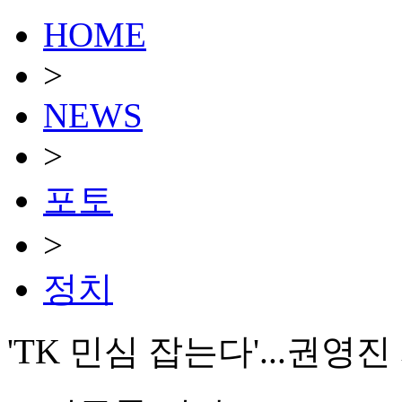
HOME
>
NEWS
>
포토
>
정치
'TK 민심 잡는다'...권영