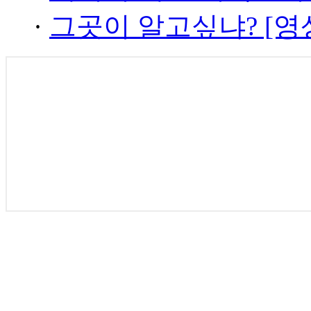
·
그곳이 알고싶냐? [영