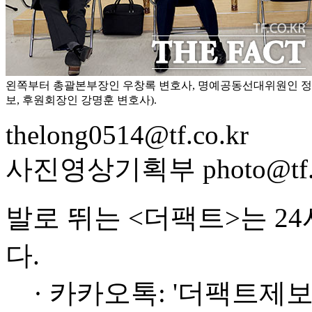
왼쪽부터 총괄본부장인 우창록 변호사, 명예공동선대위원인 정의
보, 후원회장인 강명훈 변호사).
thelong0514@tf.co.kr
사진영상기획부 photo@tf.c
발로 뛰는 <더팩트>는 2
다.
· 카카오톡: '더팩트제보