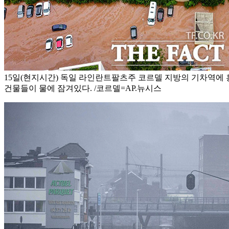
15일(현지시간) 독일 라인란트팔츠주 코르델 지방의 기차역에
건물들이 물에 잠겨있다. /코르델=AP.뉴시스