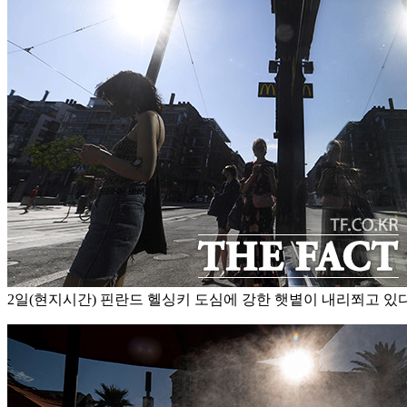
2일(현지시간) 핀란드 헬싱키 도심에 강한 햇볕이 내리쬐고 있다