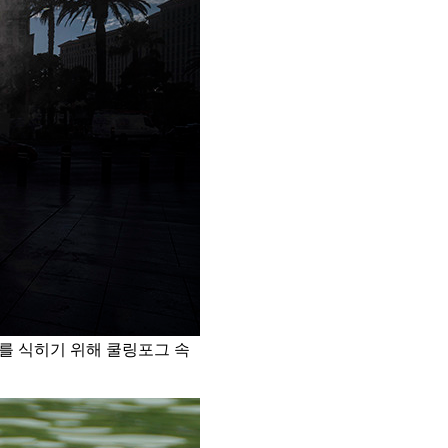
를 식히기 위해 쿨링포그 속