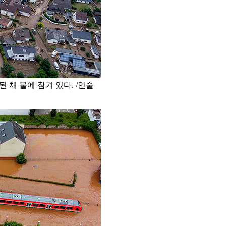
 채 물에 잠겨 있다. /인술