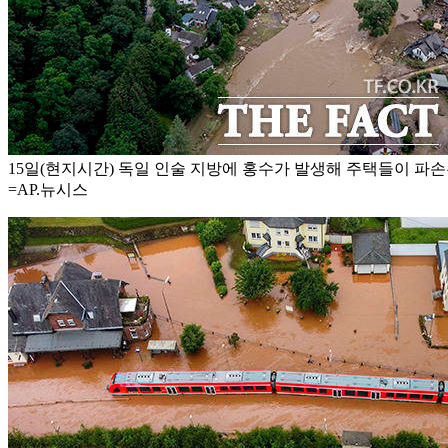
15일(현지시간) 독일 인술 지방에 홍수가 발생해 주택들이 파손된
=AP.뉴시스