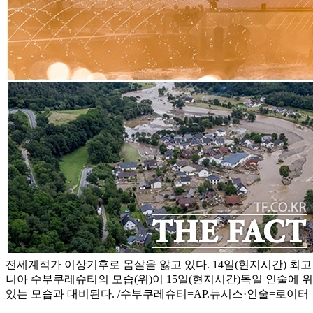
전세계적가 이상기후로 몸살을 앓고 있다. 14일(현지시간) 최고
니아 수부쿠레슈티의 모습(위)이 15일(현지시간)독일 인술에 
있는 모습과 대비된다. /수부쿠레슈티=AP.뉴시스·인술=로이터