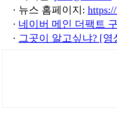
· 뉴스 홈페이지:
https:/
·
네이버 메인 더팩트 
·
그곳이 알고싶냐? [영