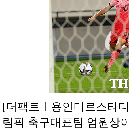
[더팩트ㅣ용인미르스타디움=
림픽 축구대표팀 엄원상이