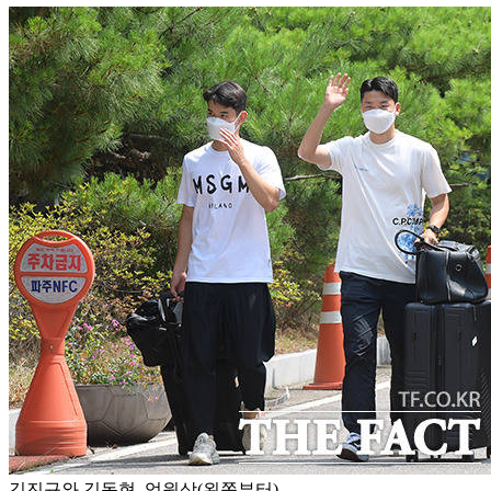
김진규와 김동현, 엄원상(왼쪽부터)