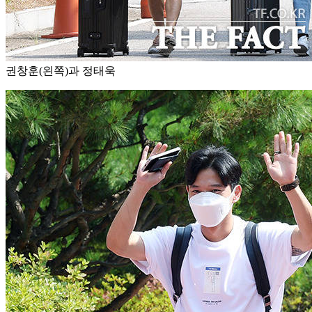
권창훈(왼쪽)과 정태욱