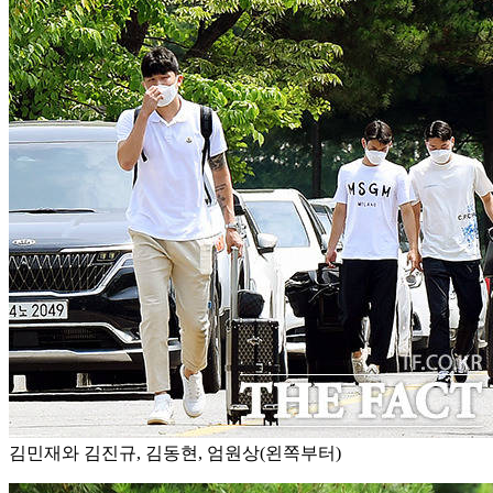
김민재와 김진규, 김동현, 엄원상(왼쪽부터)