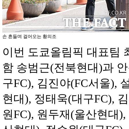
손 흔들며 걸어오는 황의조
이번 도쿄올림픽 대표팀 최
함 송범근(전북현대)과 안
구FC), 김진야(FC서울)
현대), 정태욱(대구FC),
원FC), 원두재(울산현대)