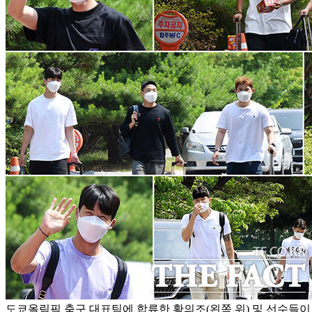
도쿄올림픽 축구 대표팀에 합류한 황의조(왼쪽 위) 및 선수들이 