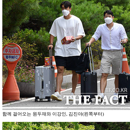
함께 걸어오는 원두재와 이강인, 김진야(왼쪽부터)