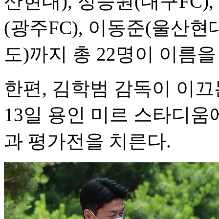
산현대), 정승원(대구FC)
(광주FC), 이동준(울산현
도)까지 총 22명이 이름을
한편, 김학범 감독이 이끄
13일 용인 미르 스타디
과 평가전을 치른다.