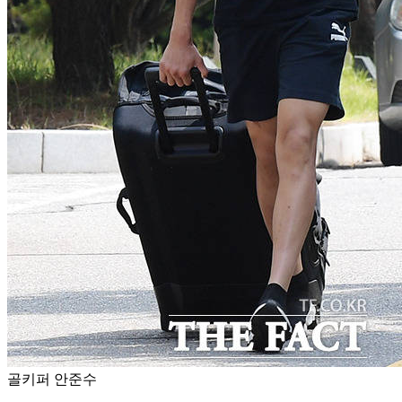
골키퍼 안준수