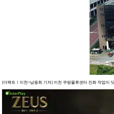
[더팩트ㅣ이천=남용희 기자] 이천 쿠팡물류센터 진화 작업이 닷