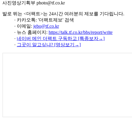
사진영상기획부 photo@tf.co.kr
발로 뛰는 <더팩트>는 24시간 여러분의 제보를 기다립니다.
· 카카오톡: '더팩트제보' 검색
· 이메일:
jebo@tf.co.kr
· 뉴스 홈페이지:
https://talk.tf.co.kr/bbs/report/write
·
네이버 메인 더팩트 구독하고 [특종보자→]
·
그곳이 알고싶냐? [영상보기→]