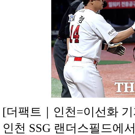
[더팩트｜인천=이선화 기자
인천 SSG 랜더스필드에서 