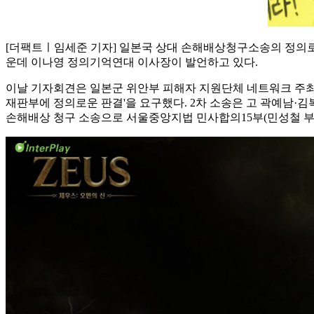
[더팩트ㅣ임세준 기자] 일본국 상대 손해배상청구소송의 정의로운
운데 이나영 정의기억연대 이사장이 발언하고 있다.
이날 기자회견은 일본군 위안부 피해자 지원단체 네트워크 주최
재판부에 정의로운 판결'을 요구했다. 2차 소송은 고 곽예남·김복
손해배상 청구 소송으로 서울중앙지법 민사합의15부(민성철 부장