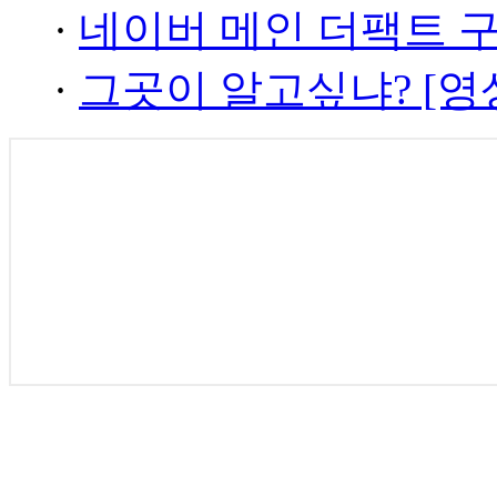
·
네이버 메인 더팩트 
·
그곳이 알고싶냐? [영