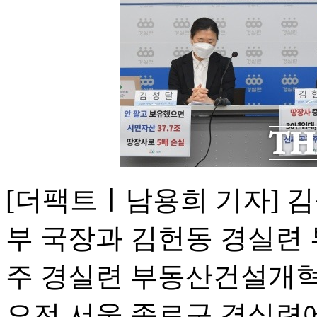
[더팩트ㅣ남용희 기자] 
부 국장과 김헌동 경실련
주 경실련 부동산건설개혁
오전 서울 종로구 경실련에