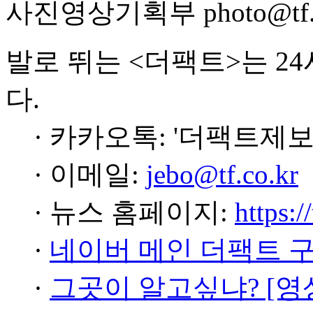
사진영상기획부 photo@tf.c
발로 뛰는 <더팩트>는 2
다.
· 카카오톡: '더팩트제보
· 이메일:
jebo@tf.co.kr
· 뉴스 홈페이지:
https:/
·
네이버 메인 더팩트 
·
그곳이 알고싶냐? [영