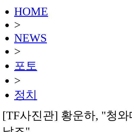
HOME
>
NEWS
>
포토
>
정치
[TF사진관] 황운하, "
날조"