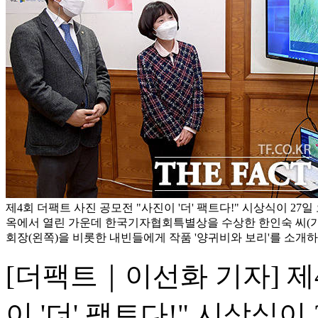
제4회 더팩트 사진 공모전 "사진이 '더' 팩트다!" 시상식이 27
옥에서 열린 가운데 한국기자협회특별상을 수상한 한인숙 씨(
회장(왼쪽)을 비롯한 내빈들에게 작품 '양귀비와 보리'를 소개하
[더팩트｜이선화 기자] 제
이 '더' 팩트다!" 시상식