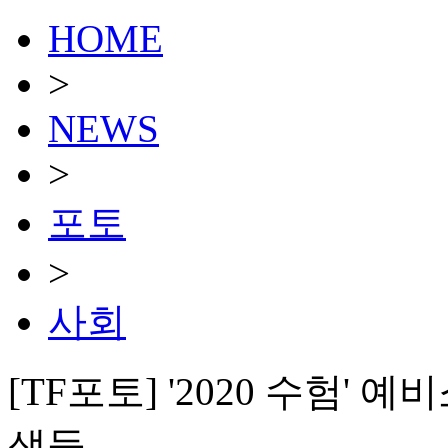
HOME
>
NEWS
>
포토
>
사회
[TF포토] '2020 수험'
생들