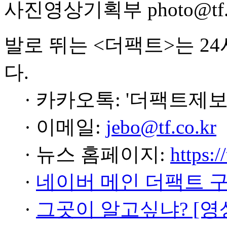
사진영상기획부 photo@tf.c
발로 뛰는 <더팩트>는 2
다.
· 카카오톡: '더팩트제보
· 이메일:
jebo@tf.co.kr
· 뉴스 홈페이지:
https:/
·
네이버 메인 더팩트 
·
그곳이 알고싶냐? [영