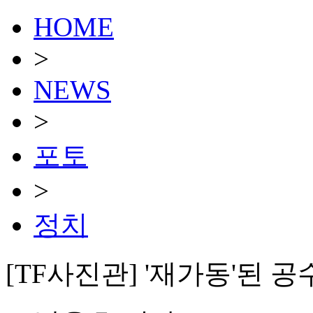
HOME
>
NEWS
>
포토
>
정치
[TF사진관] '재가동'된