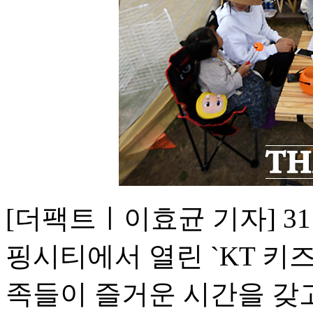
[더팩트ㅣ이효균 기자] 3
핑시티에서 열린 `KT 키즈랜
족들이 즐거운 시간을 갖고