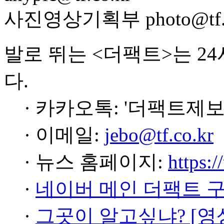
사진영상기획부 photo@tf.c
발로 뛰는 <더팩트>는 2
다.
· 카카오톡: '더팩트제보
· 이메일:
jebo@tf.co.kr
· 뉴스 홈페이지:
https:/
·
네이버 메인 더팩트 
·
그곳이 알고싶냐? [영