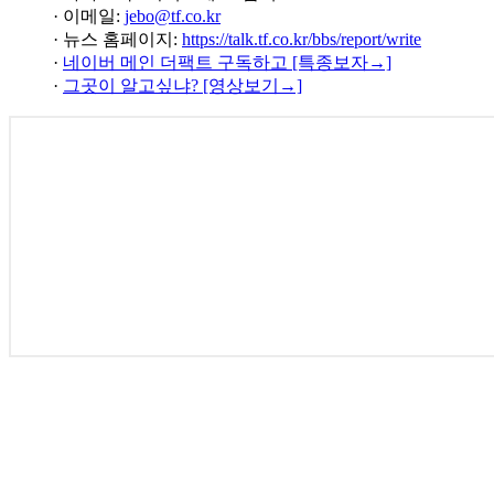
· 이메일:
jebo@tf.co.kr
· 뉴스 홈페이지:
https://talk.tf.co.kr/bbs/report/write
·
네이버 메인 더팩트 구독하고 [특종보자→]
·
그곳이 알고싶냐? [영상보기→]