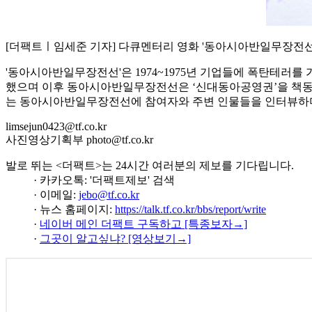
[더팩트ㅣ임세준 기자] 다큐멘터리 영화 '동아시아반일무장전선
'동아시아반일무장전선'은 1974~1975년 기업들에 폭탄테러를
했으며 이후 동아시아반일무장전선은 ‘신대동아공영권’을 책동
는 동아시아반일무장전선에 참여자와 주변 인물들을 인터뷰하며 
limsejun0423@tf.co.kr
사진영상기획부 photo@tf.co.kr
발로 뛰는 <더팩트>는 24시간 여러분의 제보를 기다립니다.
· 카카오톡: '더팩트제보' 검색
· 이메일:
jebo@tf.co.kr
· 뉴스 홈페이지:
https://talk.tf.co.kr/bbs/report/write
·
네이버 메인 더팩트 구독하고 [특종보자→]
·
그곳이 알고싶냐? [영상보기→]