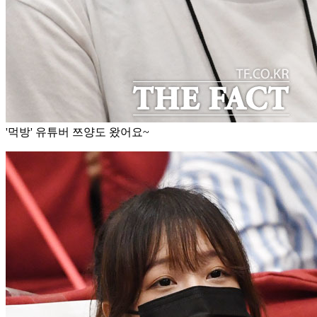
'먹방' 유튜버 쯔양도 왔어요~