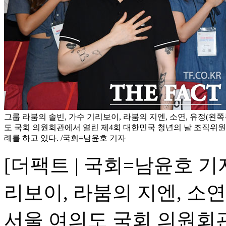
그룹 라붐의 솔빈, 가수 기리보이, 라붐의 지엔, 소연, 유정(왼쪽
도 국회 의원회관에서 열린 제4회 대한민국 청년의 날 조직위
례를 하고 있다. /국회=남윤호 기자
[더팩트 | 국회=남윤호 기
리보이, 라붐의 지엔, 소연
서울 여의도 국회 의원회