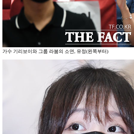
가수 기리보이와 그룹 라붐의 소연, 유정(왼쪽부터)