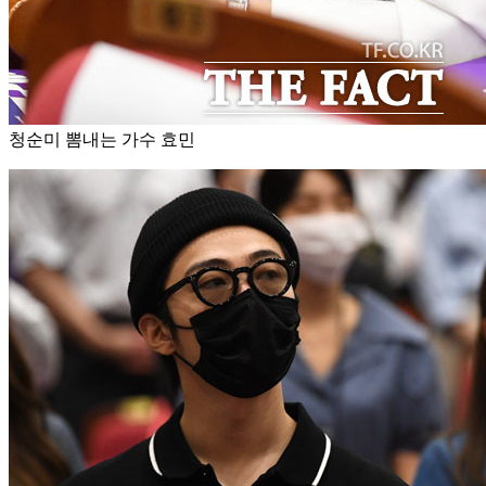
청순미 뽐내는 가수 효민