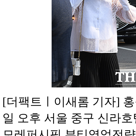
[더팩트ㅣ이새롬 기자] 홍석
일 오후 서울 중구 신라호
모레퍼시픽 뷰티영업전략