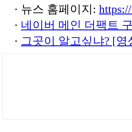
· 뉴스 홈페이지:
https:/
·
네이버 메인 더팩트 
·
그곳이 알고싶냐? [영