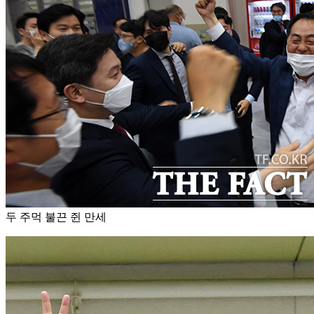
두 주먹 불끈 쥔 만세