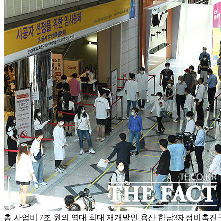
총 사업비 7조 원의 역대 최대 재개발인 용산 한남3재정비촉진