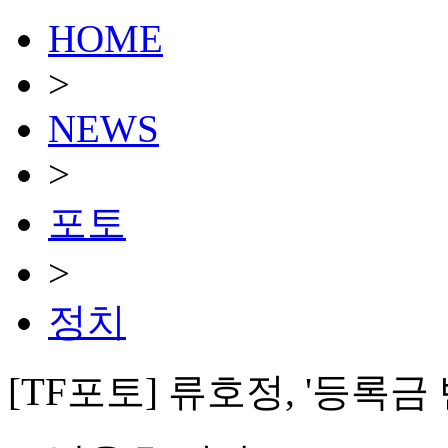
HOME
>
NEWS
>
포토
>
정치
[TF포토] 류호정, '등록