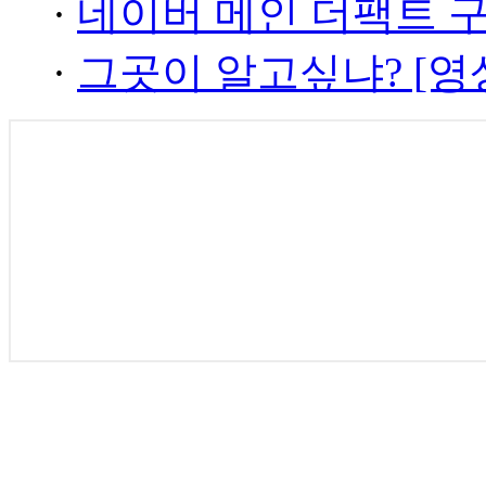
·
네이버 메인 더팩트 
·
그곳이 알고싶냐? [영