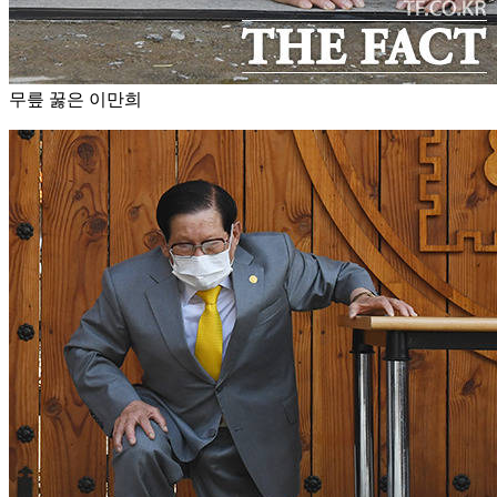
무릎 꿇은 이만희