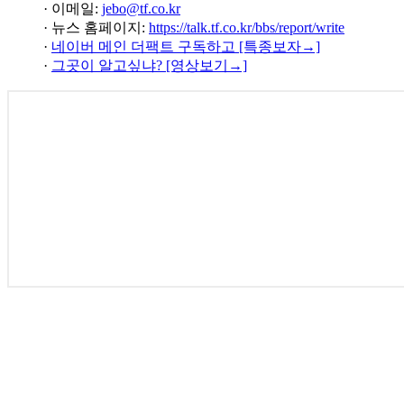
· 이메일:
jebo@tf.co.kr
· 뉴스 홈페이지:
https://talk.tf.co.kr/bbs/report/write
·
네이버 메인 더팩트 구독하고 [특종보자→]
·
그곳이 알고싶냐? [영상보기→]