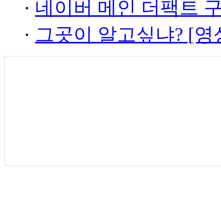
·
네이버 메인 더팩트 
·
그곳이 알고싶냐? [영