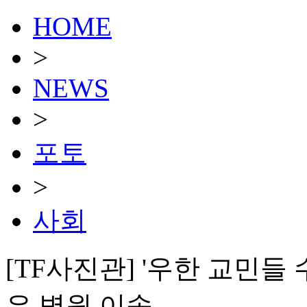
HOME
>
NEWS
>
포토
>
사회
[TF사진관] '우한 교민들
은 병원 이송