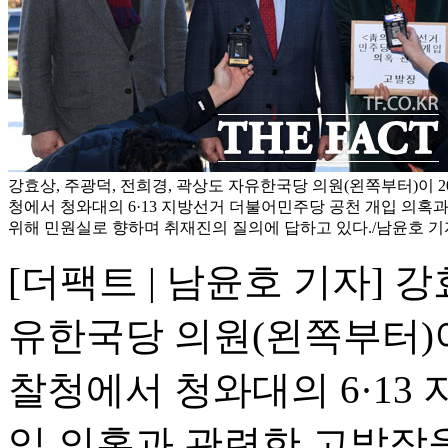
강효상, 주광덕, 전희경, 곽상도 자유한국당 의원(왼쪽부터)이 
청에서 청와대의 6·13 지방선거 더불어민주당 공천 개입 의혹
위해 민원실로 향하며 취재진의 질의에 답하고 있다./남윤호 기
[더팩트 | 남윤호 기자] 
유한국당 의원(왼쪽부터)이
찰청에서 청와대의 6·13
입 의혹과 관련한 고발장