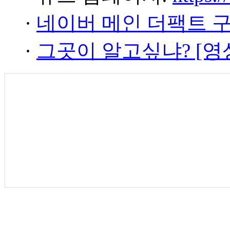
·
네이버 메인 더팩트 
·
그곳이 알고싶냐? [영