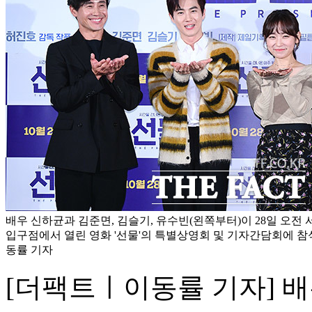
배우 신하균과 김준면, 김슬기, 유수빈(왼쪽부터)이 28일 오전
입구점에서 열린 영화 '선물'의 특별상영회 및 기자간담회에 참석
동률 기자
[더팩트ㅣ이동률 기자] 배