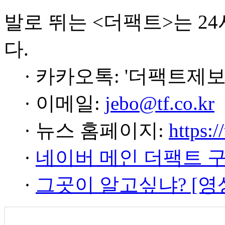
발로 뛰는 <더팩트>는 2
다.
· 카카오톡: '더팩트제보
· 이메일:
jebo@tf.co.kr
· 뉴스 홈페이지:
https:/
·
네이버 메인 더팩트 
·
그곳이 알고싶냐? [영