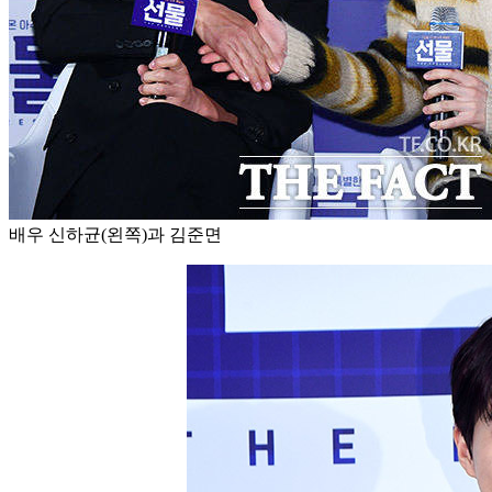
배우 신하균(왼쪽)과 김준면