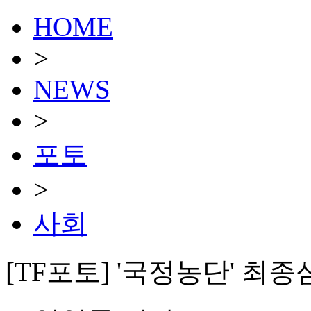
HOME
>
NEWS
>
포토
>
사회
[TF포토] '국정농단' 최