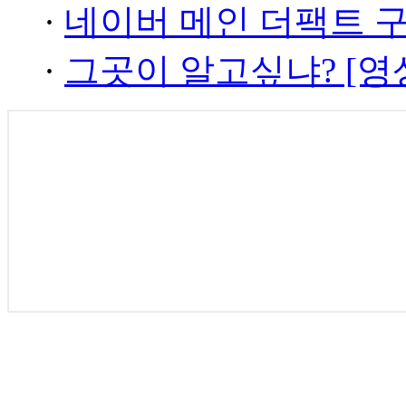
·
네이버 메인 더팩트 
·
그곳이 알고싶냐? [영