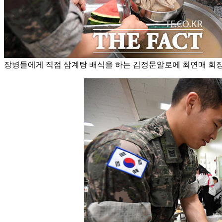
장병들에게 직접 삼계탕 배식을 하는 김정문알로에 최연매 회