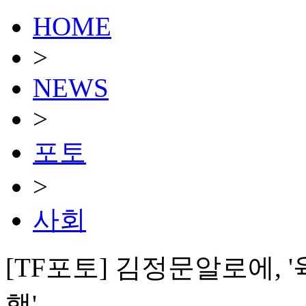
HOME
>
NEWS
>
포토
>
사회
[TF포토] 김정문알로에, 
행'