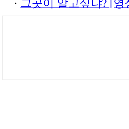
·
그곳이 알고싶냐? [영