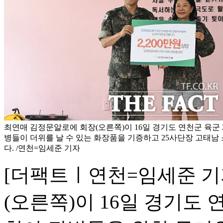
최연매 김정문알로에 회장(오른쪽)이 16일 경기도 연천군 육군 
병들이 더위를 날 수 있는 화장품을 기증하고 25사단장 고태남
다. /연천=임세준 기자
[더팩트ㅣ연천=임세준 기
(오른쪽)이 16일 경기도