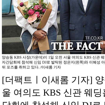
양승동 KBS 사장(가운데)이 1일 오전 서울 여의도 KBS 신관 
자간담회에 참석해 신임 DJ로 발탁된 정은지(왼쪽)와 이혜성
뒤 포즈를 취하고 있다. /이새롬 기자
[더팩트ㅣ이새롬 기자] 양승
울 여의도 KBS 신관 웨