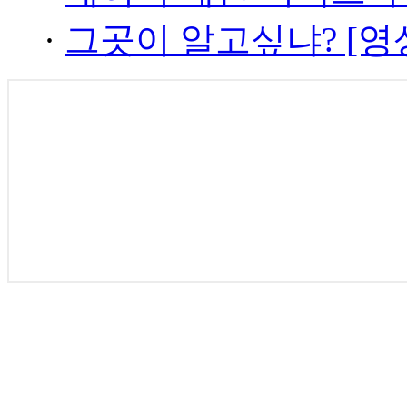
·
그곳이 알고싶냐? [영