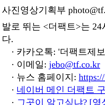
사진영상기획부 photo@tf.c
발로 뛰는 <더팩트>는 2
다.
· 카카오톡: '더팩트제보
· 이메일:
jebo@tf.co.kr
· 뉴스 홈페이지:
https:/
·
네이버 메인 더팩트 
·
그곳이 알고싶냐? [영