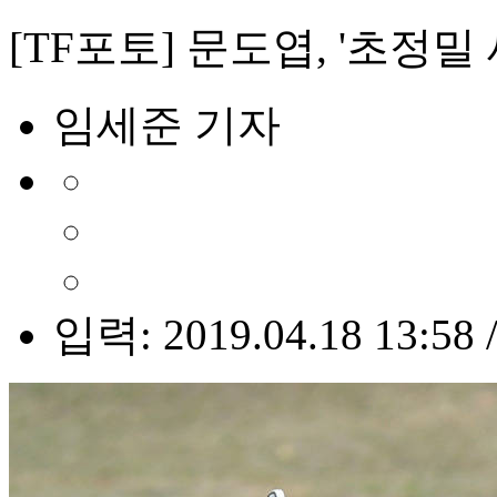
[TF포토] 문도엽, '초정밀
임세준 기자
입력: 2019.04.18 13:58 