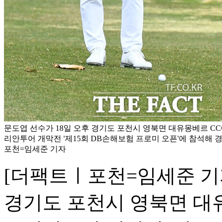
문도엽 선수가 18일 오후 경기도 포천시 영북면 대유몽베르 CC에
리안투어 개막전 '제15회 DB손해보험 프로미 오픈'에 참석해 경
포천=임세준 기자
[더팩트ㅣ포천=임세준 기자
경기도 포천시 영북면 대유