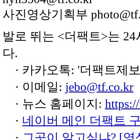
사진영상기획부 photo@tf.c
발로 뛰는 <더팩트>는 2
다.
· 카카오톡: '더팩트제보
· 이메일:
jebo@tf.co.kr
· 뉴스 홈페이지:
https:/
·
네이버 메인 더팩트 
·
그곳이 알고싶냐? [영