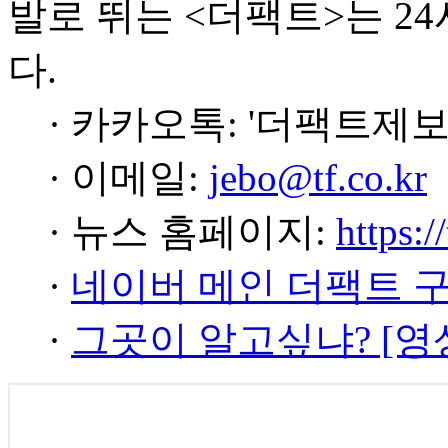
발로 뛰는 <더팩트>는 2
다.
· 카카오톡: '더팩트제보
· 이메일:
jebo@tf.co.kr
· 뉴스 홈페이지:
https:/
·
네이버 메인 더팩트 
·
그곳이 알고싶냐? [영