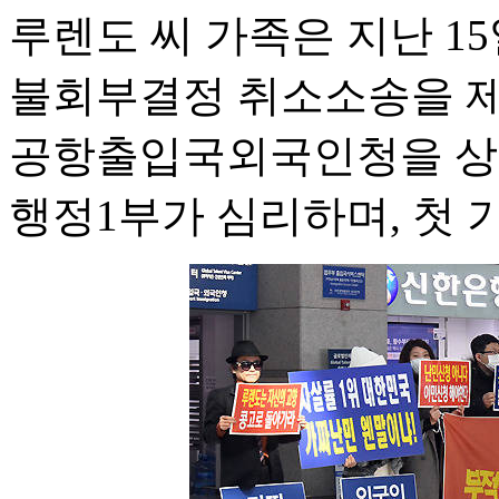
루렌도 씨 가족은 지난 
불회부결정 취소소송을 제
공항출입국외국인청을 상
행정1부가 심리하며, 첫 