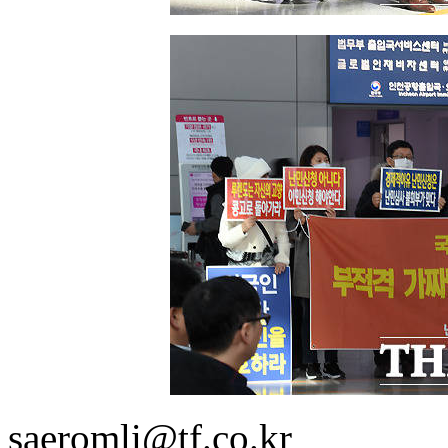
saeromli@tf.co.kr