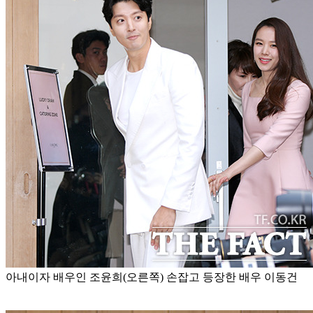
아내이자 배우인 조윤희(오른쪽) 손잡고 등장한 배우 이동건