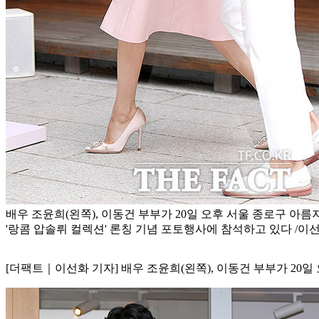
배우 조윤희(왼쪽), 이동건 부부가 20일 오후 서울 종로구 아
'랑콤 압솔뤼 컬렉션' 론칭 기념 포토행사에 참석하고 있다 /이
[더팩트｜이선화 기자] 배우 조윤희(왼쪽), 이동건 부부가 20