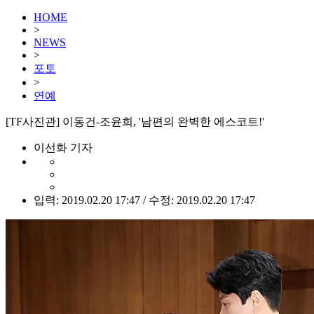
HOME
>
NEWS
>
포토
>
연예
[TF사진관] 이동건-조윤희, '남편의 완벽한 에스코트!'
이선화 기자
입력: 2019.02.20 17:47 / 수정: 2019.02.20 17:47