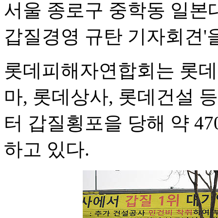
서울 종로구 중학동 일본
갑질경영 규탄 기자회견'을
롯데피해자연합회는 롯데
마, 롯데상사, 롯데건설 
터 갑질횡포을 당해 약 4
하고 있다.