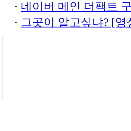
·
네이버 메인 더팩트 
·
그곳이 알고싶냐? [영