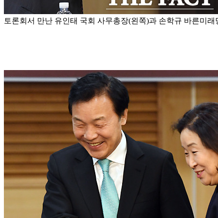
토론회서 만난 유인태 국회 사무총장(왼쪽)과 손학규 바른미래