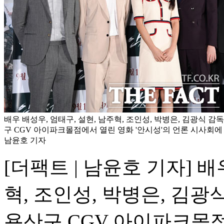
배우 배성우, 엄태구, 설현, 남주혁, 조인성, 박병은, 김광식 감
구 CGV 아이파크몰점에서 열린 영화 '안시성'의 언론 시사회에
남윤호 기자
[더팩트 | 남윤호 기자] 배
혁, 조인성, 박병은, 김광
용산구 CGV 아이파크몰점