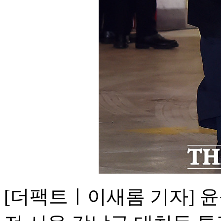
[더팩트ㅣ이새롬 기자] 윤