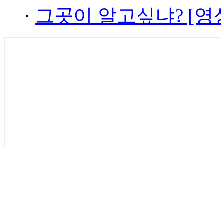
·
그곳이 알고싶냐? [영