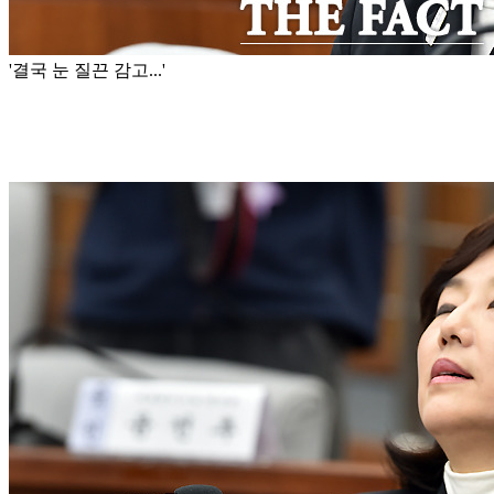
'결국 눈 질끈 감고...'