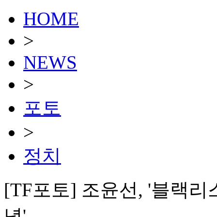
HOME
>
NEWS
>
포토
>
정치
[TF포토] 조윤선, '블랙리
념'