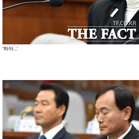
'하아...'