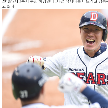
2회말 2사 2루서 두산 허경민이 1타점 적시타를 터뜨리고 강동
고 있다.