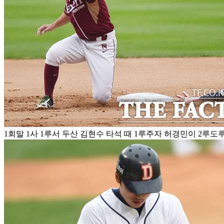
1회말 1사 1루서 두산 김현수 타석 때 1루주자 허경민이 2루도