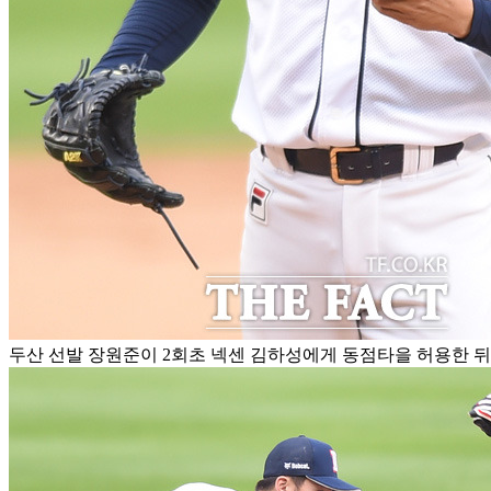
두산 선발 장원준이 2회초 넥센 김하성에게 동점타을 허용한 뒤