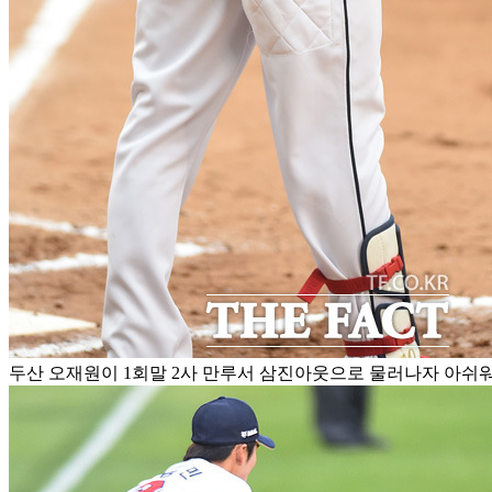
두산 오재원이 1회말 2사 만루서 삼진아웃으로 물러나자 아쉬워