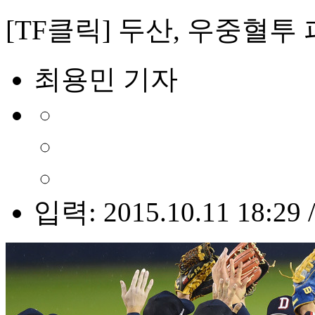
[TF클릭] 두산, 우중혈투 
최용민 기자
입력: 2015.10.11 18:29 