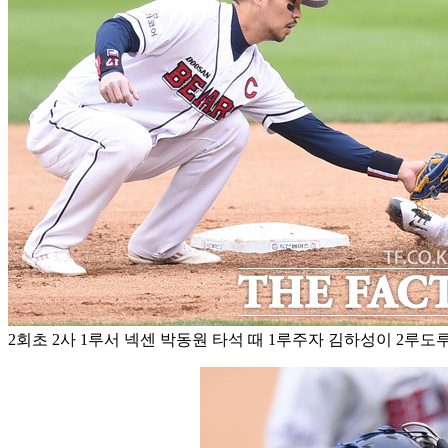
2회초 2사 1루서 넥센 박동원 타석 때 1루주자 김하성이 2루