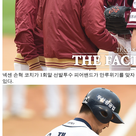
넥센 손혁 코치가 1회말 선발투수 피어밴드가 만루위기를 맞자
있다.