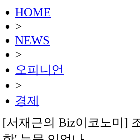
HOME
>
NEWS
>
오피니언
>
경제
[서재근의 Biz이코노미] 
항' 눈물 잊었나