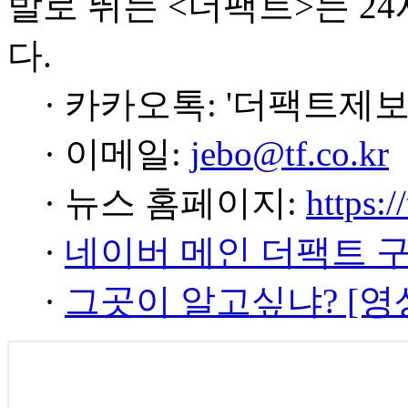
발로 뛰는 <더팩트>는 2
다.
· 카카오톡: '더팩트제보
· 이메일:
jebo@tf.co.kr
· 뉴스 홈페이지:
https:/
·
네이버 메인 더팩트 
·
그곳이 알고싶냐? [영