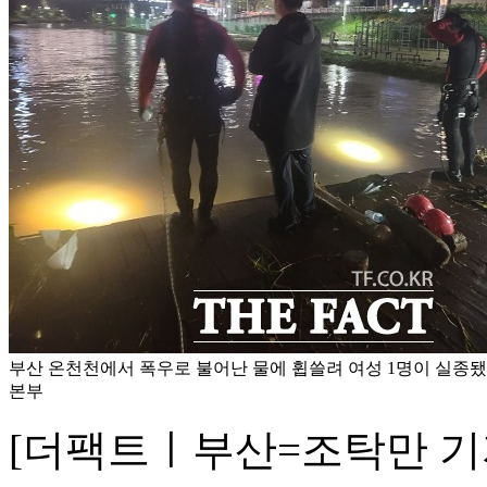
부산 온천천에서 폭우로 불어난 물에 휩쓸려 여성 1명이 실종
본부
[더팩트ㅣ부산=조탁만 기