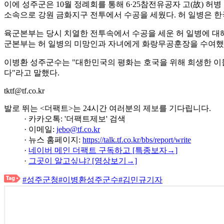
이에 성주군은 10월 정례회를 통해 6·25참전유공자 고(故) 허
소속으로 강원 금화지구 전투에서 수공을 세웠다. 허 일병은 한국
육군본부는 당시 치열한 전투속에서 수공을 세운 허 일병에 대해
군본부는 허 일병의 미망인과 자녀에게 화랑무공훈장을 수여했
이병환 성주군수는 "대한민국의 평화는 호국을 위해 희생한 이들
다"라고 말했다.
tktf@tf.co.kr
발로 뛰는 <더팩트>는 24시간 여러분의 제보를 기다립니다.
· 카카오톡: '더팩트제보' 검색
· 이메일:
jebo@tf.co.kr
· 뉴스 홈페이지:
https://talk.tf.co.kr/bbs/report/write
·
네이버 메인 더팩트 구독하고 [특종보자→]
·
그곳이 알고싶냐? [영상보기→]
#성주군청
#이병환성주군수
#김민규기자