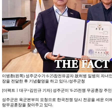
이병환(왼쪽) 성주군수가 6·25참전유공자 故허병 일병의 자
장을 전달한 후 기념촬영을 하고 있다./성주군청
[더팩트ㅣ대구=김민규 기자] 성주군이 '6·25전쟁 무공훈장 
성주군은 육군본부의 요청으로 한국전쟁 당시 전공을 세운 이에게
랑무공훈장을 찾아주고 있다.